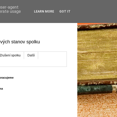
 user-agent
nerate usage
LEARN MORE
GOT IT
ových stanov spolku
Zrušení spolku
Další
pracujeme
ma