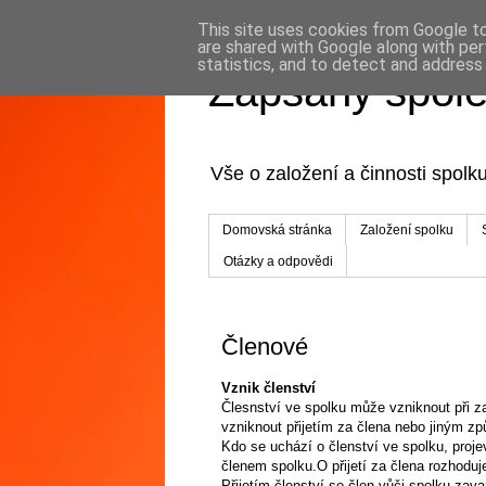
This site uses cookies from Google to 
are shared with Google along with per
statistics, and to detect and address
Zapsaný spol
Vše o založení a činnosti spol
Domovská stránka
Založení spolku
Otázky a odpovědi
Členové
Vznik členství
Člesnství ve spolku může vzniknout při z
vzniknout přijetím za člena nebo jiným 
Kdo se uchází o členství ve spolku, proj
členem spolku.O přijetí za člena rozhoduj
Přijetím členství se člen vůči spolku zav