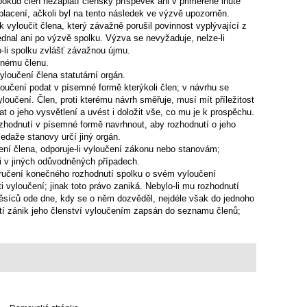
 pokud člen nezaplatí členský příspěvek ani v přiměřené lhůtě
acení, ačkoli byl na tento následek ve výzvě upozorněn.
 vyloučit člena, který závažně porušil povinnost vyplývající z
ednal ani po výzvě spolku. Výzva se nevyžaduje, nelze-li
o-li spolku zvlášť závažnou újmu.
enému členu.
vyloučení člena statutární orgán.
loučení podat v písemné formě kterýkoli člen; v návrhu se
loučení. Člen, proti kterému návrh směřuje, musí mít příležitost
 o jeho vysvětlení a uvést i doložit vše, co mu je k prospěchu.
zhodnutí v písemné formě navrhnout, aby rozhodnutí o jeho
edaže stanovy určí jiný orgán.
ení člena, odporuje-li vyloučení zákonu nebo stanovám;
 i v jiných odůvodněných případech.
ručení konečného rozhodnutí spolku o svém vyloučení
i vyloučení; jinak toto právo zaniká. Nebylo-li mu rozhodnutí
ěsíců ode dne, kdy se o něm dozvěděl, nejdéle však do jednoho
tí zánik jeho členství vyloučením zapsán do seznamu členů;