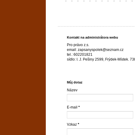
Kontakt na administrátora webu
Pro právo z.s.
email: zapsanyspolek@seznam.cz
tel.: 602201821
sídlo: I. J. Pešiny 2599, Frýdek-Místek. 7
Můj dotaz
Název
E-mail
*
Vzkaz
*