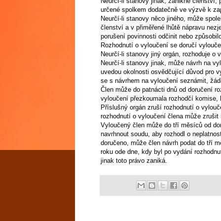
Neurčí-li stanovy jinak, zanikne členství,
určené spolkem dodatečně ve výzvě k zapl
Neurčí-li stanovy něco jiného, může spolek
členství a v přiměřené lhůtě nápravu nezj
porušení povinnosti odčinit nebo způsobil
Rozhodnutí o vyloučení se doručí vylouč
Neurčí-li stanovy jiný orgán, rozhoduje o 
Neurčí-li stanovy jinak, může návrh na vy
uvedou okolnosti osvědčující důvod pro vy
se s návrhem na vyloučení seznámit, žádat
Člen může do patnácti dnů od doručení ro
vyloučení přezkoumala rozhodčí komise, l
Příslušný orgán zruší rozhodnutí o vylouč
rozhodnutí o vyloučení člena může zrušit
Vyloučený člen může do tří měsíců od do
navrhnout soudu, aby rozhodl o neplatnost
doručeno, může člen návrh podat do tří m
roku ode dne, kdy byl po vydání rozhodnu
jinak toto právo zaniká.