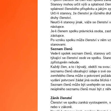
Stanovy mohou určit výši a splatnost člen
splatnost členského příspěvku a jakým 
Určí-li stanovy, že členství je různého d
druhy členství.
Neurčí-li stanovy jinak, váže se členství
nástupce.
Je-li členem spolku právnická osoba, zastu
zástupce.
Po vzniku spolku může členství v něm vz
stanovami.
Seznam členů
Vede-li spolek seznam členů, stanovy ur
týkající se členství osob ve spolku. Stan
zpřístupněn nebude.
Každý člen, a to i bývalý, obdrží na svou
seznamu členů obsahující údaje o své oso
zemřelého člena může o potvrzení požádat 
vydání potvrzení žádat jiná osoba blízká 
Seznam členů může být uveřejněn se souhl
neúplného seznamu členů musí být z něho 
Zánik členství
Členství ve spolku zaniká vystoupením, 
nebo v zákoně.