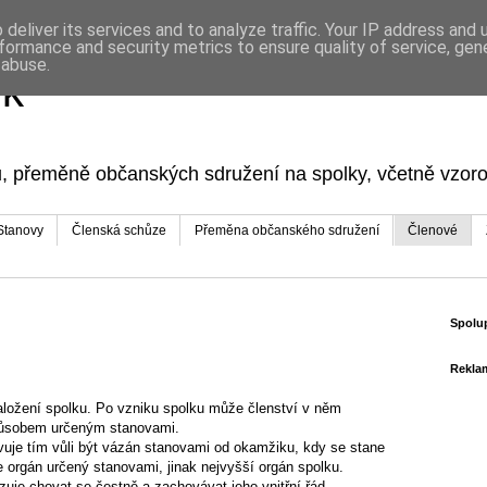
deliver its services and to analyze traffic. Your IP address and
formance and security metrics to ensure quality of service, ge
 abuse.
ek
ku, přeměně občanských sdružení na spolky, včetně vzor
Stanovy
Členská schůze
Přeměna občanského sdružení
Členové
Spolu
Rekla
aložení spolku. Po vzniku spolku může členství v něm
způsobem určeným stanovami.
evuje tím vůli být vázán stanovami od okamžiku, kdy se stane
e orgán určený stanovami, jinak nejvyšší orgán spolku.
azuje chovat se čestně a zachovávat jeho vnitřní řád.