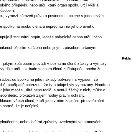
ského příspěvku nebo určí, který orgán spolku určí výši a
způsobem.
ruhu, vymezí zároveň práva a povinnosti spojené s jednotlivými
 ve spolku na osobu člena a nepřechází na jeho právního
puje ji statutární orgán, ledaže právnická osoba určí jiného
niknout přijetím za člena nebo jiným způsobem určeným
Rekla
čí, jakým způsobem provádí v seznamu členů zápisy a výmazy
ovy dále určí, jak bude seznam členů zpřístupněn, anebo že
 žádost od spolku na jeho náklady potvrzení s výpisem ze
bě, popřípadě potvrzení, že tyto údaje byly vymazány. Namísto
jeho manžel, dítě nebo rodič, a není-li žádný z nich, může o
nebo dědic, prokáží-li zájem hodný právní ochrany.
asem všech členů, kteří jsou v něm zapsáni; při uveřejnění
patrné, že je neúplný.
vyloučením, nebo dalšími způsoby uvedenými ve stanovách